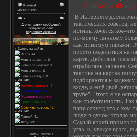
Протокол 48 под
В Интернете достаточно
тактических советов, н
Для отправки сообщений
войдите на сайт
истины хочется кое-что 
под своим логином
по-моему личному боево
Статистика
как минимум парами. Эт
Зарег. на сайте
»
просто поделиться на п
Всего: 44
карте. Действия тиммэй
Новых за месяц: 0
отработаны заранее. Сей
Новых за неделю: 0
Новых вчера: 0
тактике на картах пиш
Новых сегодня: 0
подбираются к заднему 
Из них
»
входу, а ещё двоё доби
Администраторов: 1
Модераторов: 1
трубе". Этого я не оспа
Модератор форума:
как сработанность. Так 
Проверенных: 0
пару секунд кто с кем п
Обычных юзеров: 42
Из них
»
люди в одном отряде мо
Парней: 41
Самый яркий пример это
Девушек: 3
угла, и, увидев врага, п
Онлайн всего:
1
может, так как там сто