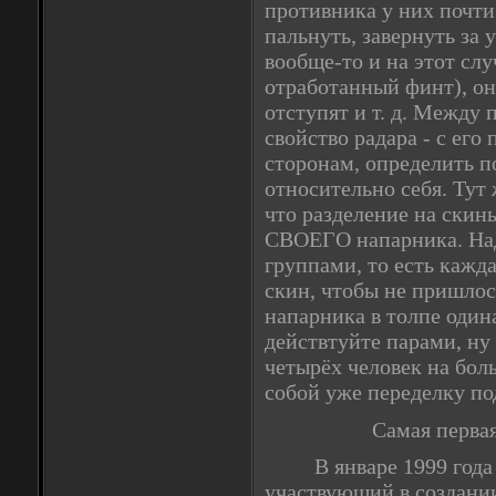
противника у них почти
пальнуть, завернуть за 
вообще-то и на этот сл
отработанный финт), он
отступят и т. д. Между
свойство радара - с его
сторонам, определить п
относительно себя. Тут 
что разделение на скин
СВОЕГО напарника. Над
группами, то есть кажд
скин, чтобы не пришлос
напарника в толпе один
действтуйте парами, ну
четырёх человек на бол
собой уже переделку по
Самая первая C
В январе 1999 года M
участвующий в создании