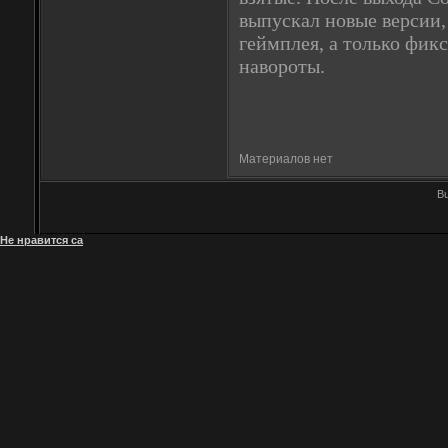
выпускал новые версии,
геймплея, а только фик
навороты.
Материалов нет
Bu
Не нравится са