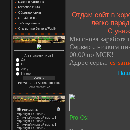
Галерея картинок
Гостевая книга
Обратная связь
Отдам сайт в хор
Онлайн игры
легко переде
Таблица банов
Статистика Samara*Publik
С уваж
Мы снова заработал
Наш опрос
Сервер с низким пин
00.00 по МСК!
А вы зарегились?
Да
Адрес серва:
cs-sam
Нет
Хочу
Наш
Ну нах
Результаты
|
Архив опросов
Всего ответов:
32
Мини чат
Pro Cs: