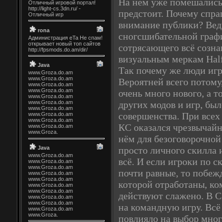
На нём уже помешались
предстоит. Почему спра
внимание публики? Ведь
сногсшибательной графи
сотрясающего всё созна
визуальным меркам Half
Так почему же люди игр
Вероятней всего потому,
очень много нового, а т
других модов и игр, бы
совершенства. При всех
КС оказался чрезвычайн
нём для безоговорочной
просто личного скилла 
всё. И если игроки по 
почти равные, то побеж
которой отработаны, ко
действуют слажено. В C
на командную игру. Всё 
повлияло на