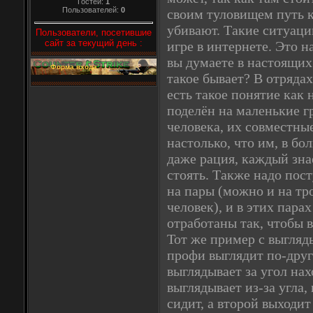
Гостей:
1
Пользователей:
0
своим туловищем путь к 
убивают. Такие ситуаци
Пользователи, посетившие
сайт за текущий день :
игре в интернете. Это н
вы думаете в настоящих
Форма входа
такое бывает? В отряда
есть такое понятие как 
поделён на маленькие гр
человека, их совместны
настолько, что им, в б
даже рация, каждый знае
стоять. Также надо пост
на пары (можно и на тро
человек), и в этих пар
отработаны так, чтобы 
Тот же пример с выгляд
профи выглядит по-дру
выглядывает за угол нах
выглядывает из-за угла
сидит, а второй выходит