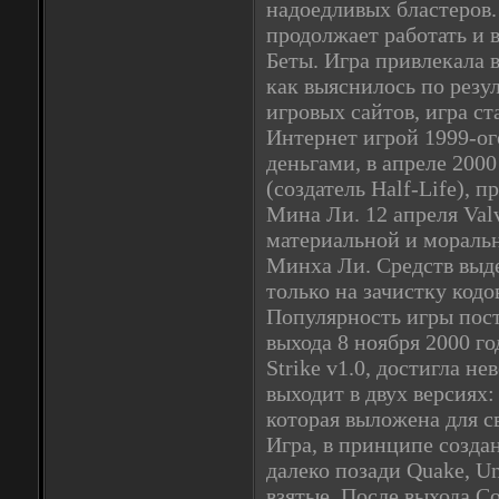
надоедливых бластеров.
продолжает работать и 
Беты. Игра привлекала 
как выяснилось по резу
игровых сайтов, игра с
Интернет игрой 1999-ог
деньгами, в апреле 2000
(создатель Half-Life), 
Мина Ли. 12 апреля Valv
материальной и мораль
Минха Ли. Средств выде
только на зачистку кодо
Популярность игры пост
выхода 8 ноября 2000 г
Strike v1.0, достигла н
выходит в двух версиях:
которая выложена для с
Игра, в принципе созда
далеко позади Quake, Unr
взятые. После выхода Co